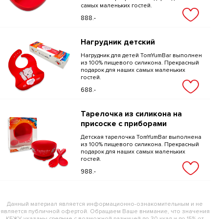
самых маленьких гостей.
888.-
Нагрудник детский
Нагрудник для детей TomYumBar выполнен
из 100% пищевого силикона. Прекрасный
подарок для наших самых маленьких
гостей.
688.-
Тарелочка из силикона на
присоске с приборами
Детская тарелочка TomYumBar выполнена
из 100% пищевого силикона. Прекрасный
подарок для наших самых маленьких
гостей.
988.-
Данный материал является информационно-ознакомительным и не
является публичной офертой. Обращаем Ваше внимание, что значения
КБЖУ указаны средние с возможной разницей до 30 ккал и до 15% от