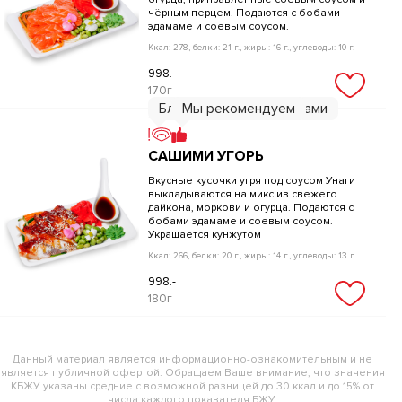
чёрным перцем. Подаются с бобами
эдамаме и соевым соусом.
Ккал: 278, белки: 21 г., жиры: 16 г., углеводы: 10 г.
998.-
170г
Блюдо с морепродуктами
Мы рекомендуем
САШИМИ УГОРЬ
Вкусные кусочки угря под соусом Унаги
выкладываются на микс из свежего
дайкона, моркови и огурца. Подаются с
бобами эдамаме и соевым соусом.
Украшается кунжутом
Ккал: 266, белки: 20 г., жиры: 14 г., углеводы: 13 г.
998.-
180г
Данный материал является информационно-ознакомительным и не
является публичной офертой. Обращаем Ваше внимание, что значения
КБЖУ указаны средние с возможной разницей до 30 ккал и до 15% от
числа каждого показателя БЖУ.