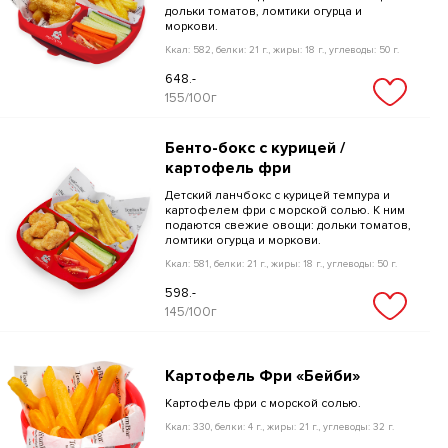
дольки томатов, ломтики огурца и
моркови.
Ккал: 582, белки: 21 г., жиры: 18 г., углеводы: 50 г.
648.-
155/100г
Бенто-бокс с курицей /
картофель фри
Детский ланчбокс с курицей темпура и
картофелем фри с морской солью. К ним
подаются свежие овощи: дольки томатов,
ломтики огурца и моркови.
Ккал: 581, белки: 21 г., жиры: 18 г., углеводы: 50 г.
598.-
145/100г
Картофель Фри «Бейби»
Картофель фри с морской солью.
Ккал: 330, белки: 4 г., жиры: 21 г., углеводы: 32 г.