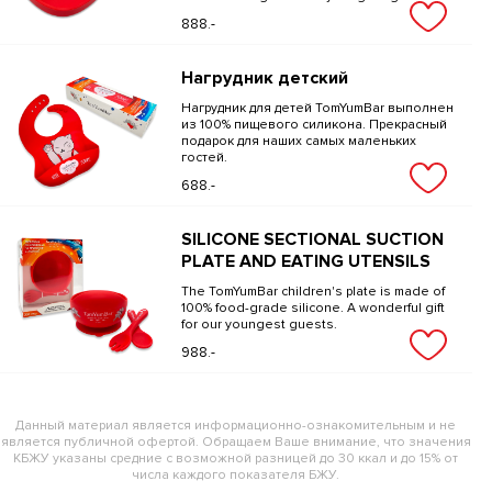
888.-
Нагрудник детский
Нагрудник для детей TomYumBar выполнен
из 100% пищевого силикона. Прекрасный
подарок для наших самых маленьких
гостей.
688.-
SILICONE SECTIONAL SUCTION
PLATE AND EATING UTENSILS
The TomYumBar children's plate is made of
100% food-grade silicone. A wonderful gift
for our youngest guests.
988.-
Данный материал является информационно-ознакомительным и не
является публичной офертой. Обращаем Ваше внимание, что значения
КБЖУ указаны средние с возможной разницей до 30 ккал и до 15% от
числа каждого показателя БЖУ.