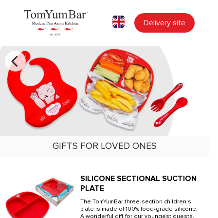
Delivery site
GIFTS FOR LOVED ONES
SILICONE SECTIONAL SUCTION
PLATE
The TomYumBar three-section children's
plate is made of 100% food-grade silicone.
A wonderful gift for our youngest guests.